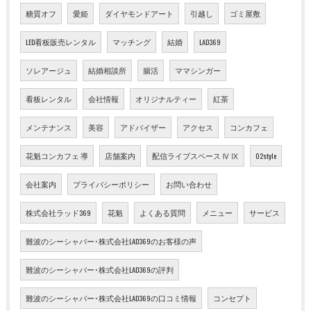
糖質オフ
愛姫
ダイヤモンドアート
引越し
ゴミ屋敷
LED看板販売レンタル
マッチング
結婚
LAD369
ソレアージュ
結婚相談所
腸活
ママシンガー
看板レンタル
会社情報
オリジナルティー
紅茶
メンテナンス
美容
アドバイザー
アクセス
コンカフェ
花魁コンカフェ 導
店舗案内
配信ライブスペース Ⅳ Ⅸ
02style
会社案内
プライバシーポリシー
お問い合わせ
株式会社ラッド369
花魁
よくある質問
メニュー
サービス
難波のシーシャバー･株式会社LAD369のお客様の声
難波のシーシャバー･株式会社LAD369の評判
難波のシーシャバー･株式会社LAD369の口コミ情報
コンセプト