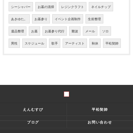
シーシャバー
お墓の清掃
レジンクラフト
ネイルチップ
あきゆた。
お墓参り
イベント企画制作
生前整理
遺品整理
お墓
お墓参り代行
難波
メール
ソロ
男性
スケジュール
歌手
アーティスト
秋休
平松契帥
えんむすび
平松契帥
ブログ
お問い合わせ