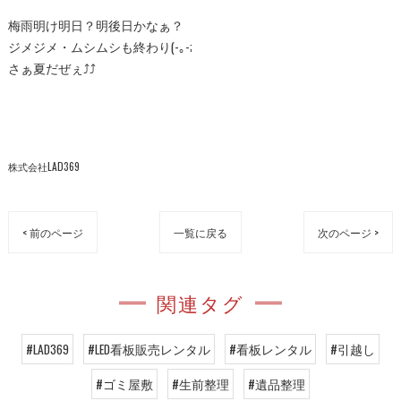
梅雨明け明日？明後日かなぁ？
ジメジメ・ムシムシも終わり(-｡-;
さぁ夏だぜぇ⤴︎⤴︎
株式会社LAD369
< 前のページ
一覧に戻る
次のページ >
関連タグ
#LAD369
#LED看板販売レンタル
#看板レンタル
#引越し
#ゴミ屋敷
#生前整理
#遺品整理