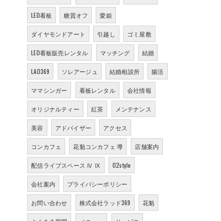
LED看板
糖質オフ
愛姫
ダイヤモンドアート
引越し
ゴミ屋敷
LED看板販売レンタル
マッチング
結婚
LAD369
ソレアージュ
結婚相談所
腸活
ママシンガー
看板レンタル
会社情報
オリジナルティー
紅茶
メンテナンス
美容
アドバイザー
アクセス
コンカフェ
花魁コンカフェ 導
店舗案内
配信ライブスペース Ⅳ Ⅸ
02style
会社案内
プライバシーポリシー
お問い合わせ
株式会社ラッド369
花魁