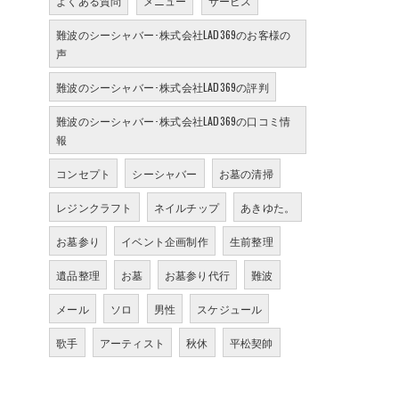
よくある質問
メニュー
サービス
難波のシーシャバー･株式会社LAD369のお客様の
声
難波のシーシャバー･株式会社LAD369の評判
難波のシーシャバー･株式会社LAD369の口コミ情
報
コンセプト
シーシャバー
お墓の清掃
レジンクラフト
ネイルチップ
あきゆた。
お墓参り
イベント企画制作
生前整理
遺品整理
お墓
お墓参り代行
難波
メール
ソロ
男性
スケジュール
歌手
アーティスト
秋休
平松契帥