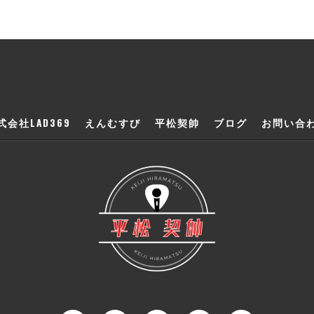
式会社LAD369
えんむすび
平松契帥
ブログ
お問い合