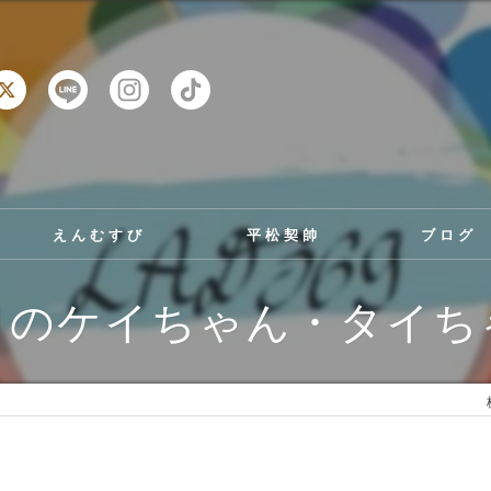
えんむすび
平松契帥
ブログ
日のケイちゃん・タイち