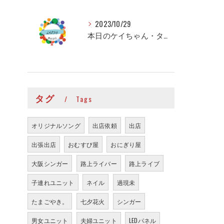
2023/10/29
本日のケイちゃん・タイちゃん
タグ
Tags
オリジナルソング
出店依頼
出店
出張出店
おむすび屋
おにぎり屋
大阪シンガー
路上ライバー
路上ライブ
子連れユニット
ネイル
過現未
たまごやき。
七夕花火
シンガー
男女ユニット
夫婦ユニット
LEDパネル