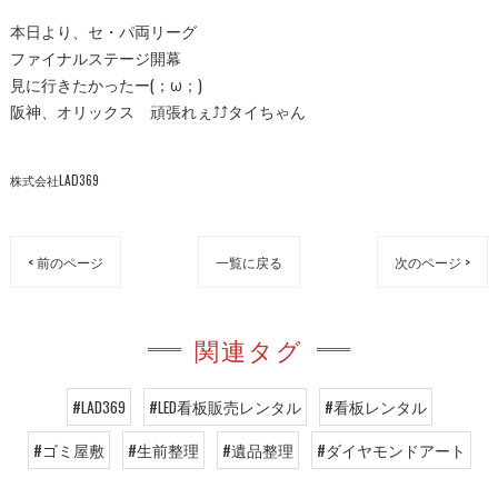
本日より、セ・パ両リーグ
ファイナルステージ開幕
見に行きたかったー(；ω；)
阪神、オリックス 頑張れぇ⤴︎⤴︎タイちゃん
株式会社LAD369
< 前のページ
一覧に戻る
次のページ >
関連タグ
#LAD369
#LED看板販売レンタル
#看板レンタル
#ゴミ屋敷
#生前整理
#遺品整理
#ダイヤモンドアート