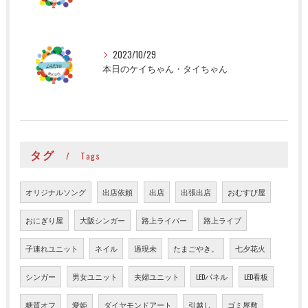
2023/10/29
本日のケイちゃん・タイちゃん
タグ
Tags
オリジナルソング
出店依頼
出店
出張出店
おむすび屋
おにぎり屋
大阪シンガー
路上ライバー
路上ライブ
子連れユニット
ネイル
過現未
たまごやき。
七夕花火
シンガー
男女ユニット
夫婦ユニット
LEDパネル
LED看板
糖質オフ
愛姫
ダイヤモンドアート
引越し
ゴミ屋敷