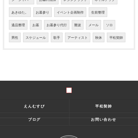
あきゆた。
お墓参り
イベント企画制作
生前整理
遺品整理
お墓
お墓参り代行
難波
メール
ソロ
男性
スケジュール
歌手
アーティスト
秋休
平松契帥
えんむすび
平松契帥
ブログ
お問い合わせ