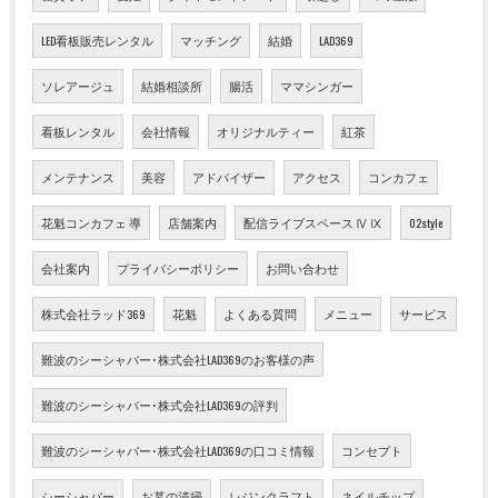
LED看板販売レンタル
マッチング
結婚
LAD369
ソレアージュ
結婚相談所
腸活
ママシンガー
看板レンタル
会社情報
オリジナルティー
紅茶
メンテナンス
美容
アドバイザー
アクセス
コンカフェ
花魁コンカフェ 導
店舗案内
配信ライブスペース Ⅳ Ⅸ
02style
会社案内
プライバシーポリシー
お問い合わせ
株式会社ラッド369
花魁
よくある質問
メニュー
サービス
難波のシーシャバー･株式会社LAD369のお客様の声
難波のシーシャバー･株式会社LAD369の評判
難波のシーシャバー･株式会社LAD369の口コミ情報
コンセプト
シーシャバー
お墓の清掃
レジンクラフト
ネイルチップ