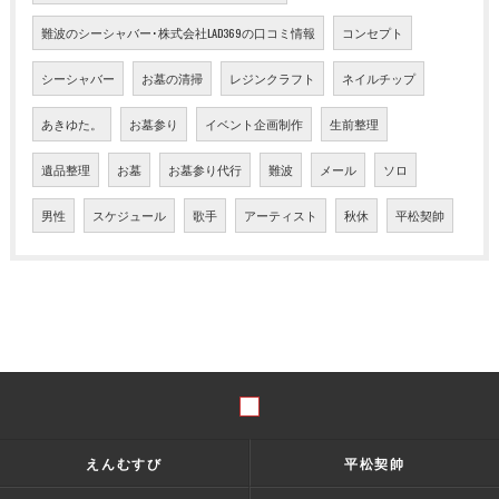
難波のシーシャバー･株式会社LAD369の口コミ情報
コンセプト
シーシャバー
お墓の清掃
レジンクラフト
ネイルチップ
あきゆた。
お墓参り
イベント企画制作
生前整理
遺品整理
お墓
お墓参り代行
難波
メール
ソロ
男性
スケジュール
歌手
アーティスト
秋休
平松契帥
えんむすび
平松契帥