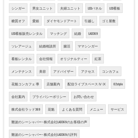
シンガー
男女ユニット
夫婦ユニット
LEDパネル
LED看板
糖質オフ
愛姫
ダイヤモンドアート
引越し
ゴミ屋敷
LED看板販売レンタル
マッチング
結婚
LAD369
ソレアージュ
結婚相談所
腸活
ママシンガー
看板レンタル
会社情報
オリジナルティー
紅茶
メンテナンス
美容
アドバイザー
アクセス
コンカフェ
花魁コンカフェ 導
店舗案内
配信ライブスペース Ⅳ Ⅸ
02style
会社案内
プライバシーポリシー
お問い合わせ
株式会社ラッド369
花魁
よくある質問
メニュー
サービス
難波のシーシャバー･株式会社LAD369のお客様の声
難波のシーシャバー･株式会社LAD369の評判