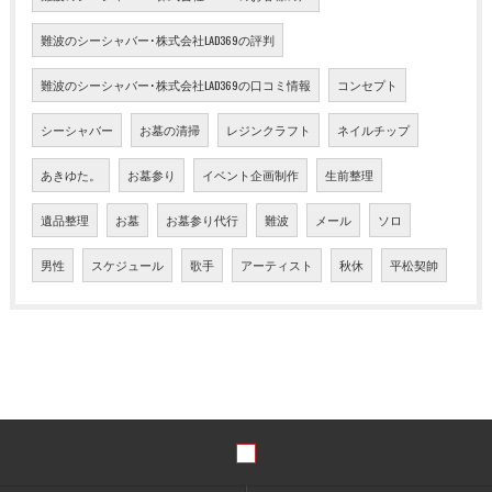
難波のシーシャバー･株式会社LAD369の評判
難波のシーシャバー･株式会社LAD369の口コミ情報
コンセプト
シーシャバー
お墓の清掃
レジンクラフト
ネイルチップ
あきゆた。
お墓参り
イベント企画制作
生前整理
遺品整理
お墓
お墓参り代行
難波
メール
ソロ
男性
スケジュール
歌手
アーティスト
秋休
平松契帥