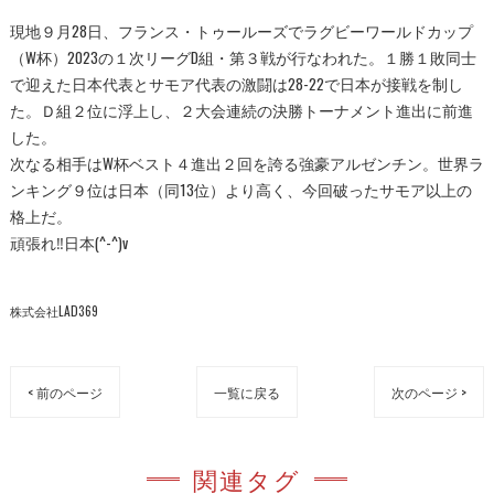
現地９月28日、フランス・トゥールーズでラグビーワールドカップ
（W杯）2023の１次リーグD組・第３戦が行なわれた。１勝１敗同士
で迎えた日本代表とサモア代表の激闘は28-22で日本が接戦を制し
た。Ｄ組２位に浮上し、２大会連続の決勝トーナメント進出に前進
した。
次なる相手はW杯ベスト４進出２回を誇る強豪アルゼンチン。世界ラ
ンキング９位は日本（同13位）より高く、今回破ったサモア以上の
格上だ。
頑張れ‼︎日本(^-^)v
株式会社LAD369
< 前のページ
一覧に戻る
次のページ >
関連タグ