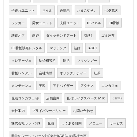
子連れユニット
ネイル
過現未
たまごやき。
七夕花火
シンガー
男女ユニット
夫婦ユニット
LEDパネル
LED看板
糖質オフ
愛姫
ダイヤモンドアート
引越し
ゴミ屋敷
LED看板販売レンタル
マッチング
結婚
LAD369
ソレアージュ
結婚相談所
腸活
ママシンガー
看板レンタル
会社情報
オリジナルティー
紅茶
メンテナンス
美容
アドバイザー
アクセス
コンカフェ
花魁コンカフェ 導
店舗案内
配信ライブスペース Ⅳ Ⅸ
02style
会社案内
プライバシーポリシー
お問い合わせ
株式会社ラッド369
花魁
よくある質問
メニュー
サービス
難波のシーシャバー･株式会社LAD369のお客様の声