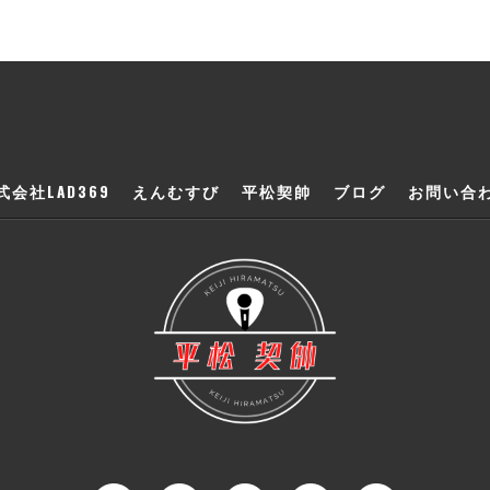
式会社LAD369
えんむすび
平松契帥
ブログ
お問い合