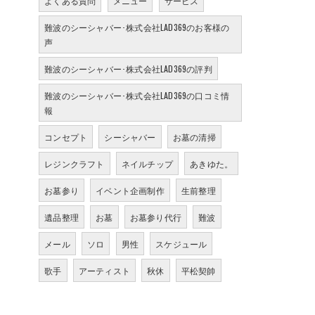
よくある質問
メニュー
サービス
難波のシーシャバー･株式会社LAD369のお客様の
声
難波のシーシャバー･株式会社LAD369の評判
難波のシーシャバー･株式会社LAD369の口コミ情
報
コンセプト
シーシャバー
お墓の清掃
レジンクラフト
ネイルチップ
あきゆた。
お墓参り
イベント企画制作
生前整理
遺品整理
お墓
お墓参り代行
難波
メール
ソロ
男性
スケジュール
歌手
アーティスト
秋休
平松契帥