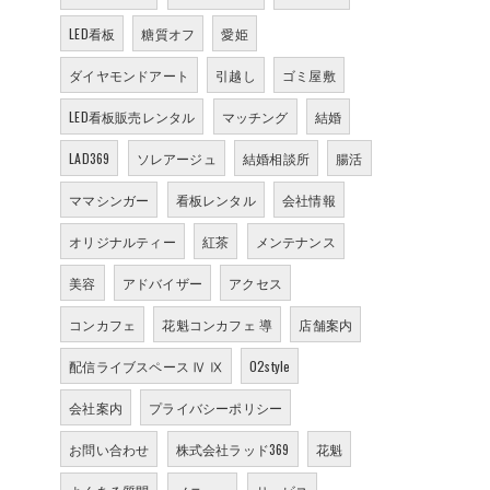
LED看板
糖質オフ
愛姫
ダイヤモンドアート
引越し
ゴミ屋敷
LED看板販売レンタル
マッチング
結婚
LAD369
ソレアージュ
結婚相談所
腸活
ママシンガー
看板レンタル
会社情報
オリジナルティー
紅茶
メンテナンス
美容
アドバイザー
アクセス
コンカフェ
花魁コンカフェ 導
店舗案内
配信ライブスペース Ⅳ Ⅸ
02style
会社案内
プライバシーポリシー
お問い合わせ
株式会社ラッド369
花魁