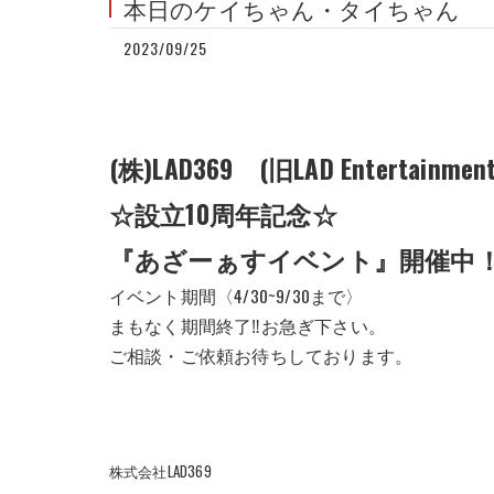
本日のケイちゃん・タイちゃん
2023/09/25
(株)LAD369 (旧LAD Entertainment
☆設立10周年記念☆
『あざーぁすイベント』開催中
イベント期間〈4/30~9/30まで〉
まもなく期間終了‼︎お急ぎ下さい。
ご相談・ご依頼お待ちしております。
株式会社LAD369