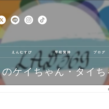
えんむすび
平松契帥
ブログ
日のケイちゃん・タイち