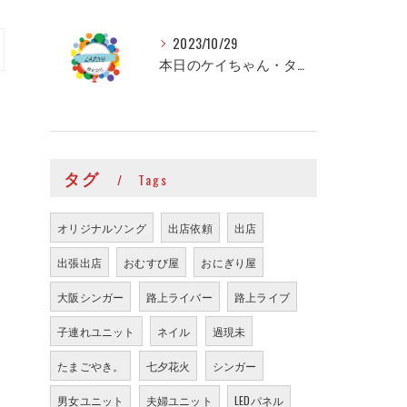
2023/10/29
本日のケイちゃん・タイちゃん
タグ
Tags
オリジナルソング
出店依頼
出店
出張出店
おむすび屋
おにぎり屋
大阪シンガー
路上ライバー
路上ライブ
子連れユニット
ネイル
過現未
たまごやき。
七夕花火
シンガー
男女ユニット
夫婦ユニット
LEDパネル