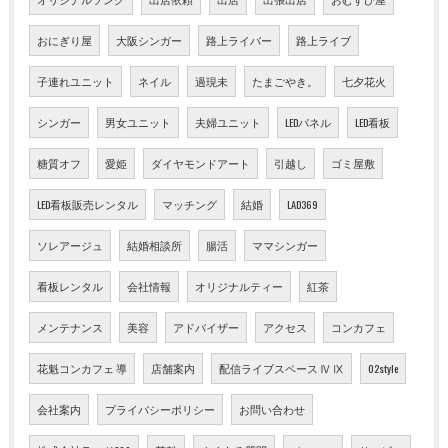
おにぎり屋
大阪シンガー
路上ライバー
路上ライブ
子連れユニット
ネイル
過現未
たまごやき。
七夕花火
シンガー
男女ユニット
夫婦ユニット
LEDパネル
LED看板
糖質オフ
愛姫
ダイヤモンドアート
引越し
ゴミ屋敷
LED看板販売レンタル
マッチング
結婚
LAD369
ソレアージュ
結婚相談所
腸活
ママシンガー
看板レンタル
会社情報
オリジナルティー
紅茶
メンテナンス
美容
アドバイザー
アクセス
コンカフェ
花魁コンカフェ 導
店舗案内
配信ライブスペース Ⅳ Ⅸ
02style
会社案内
プライバシーポリシー
お問い合わせ