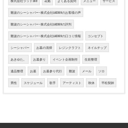
株式会社ラッド369
花魁
よくある質問
メニュー
サービス
難波のシーシャバー･株式会社LAD369のお客様の声
難波のシーシャバー･株式会社LAD369の評判
難波のシーシャバー･株式会社LAD369の口コミ情報
コンセプト
シーシャバー
お墓の清掃
レジンクラフト
ネイルチップ
あきゆた。
お墓参り
イベント企画制作
生前整理
遺品整理
お墓
お墓参り代行
難波
メール
ソロ
男性
スケジュール
歌手
アーティスト
秋休
平松契帥