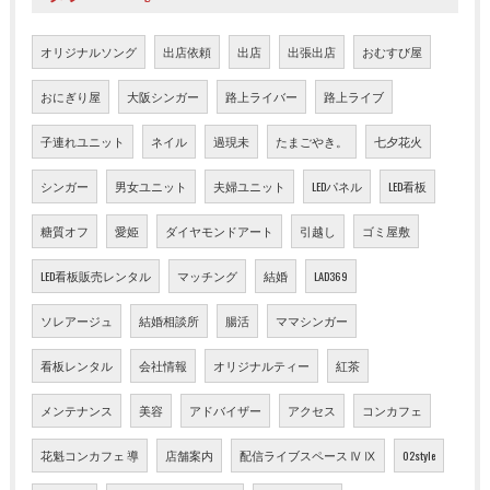
オリジナルソング
出店依頼
出店
出張出店
おむすび屋
おにぎり屋
大阪シンガー
路上ライバー
路上ライブ
子連れユニット
ネイル
過現未
たまごやき。
七夕花火
シンガー
男女ユニット
夫婦ユニット
LEDパネル
LED看板
糖質オフ
愛姫
ダイヤモンドアート
引越し
ゴミ屋敷
LED看板販売レンタル
マッチング
結婚
LAD369
ソレアージュ
結婚相談所
腸活
ママシンガー
看板レンタル
会社情報
オリジナルティー
紅茶
メンテナンス
美容
アドバイザー
アクセス
コンカフェ
花魁コンカフェ 導
店舗案内
配信ライブスペース Ⅳ Ⅸ
02style