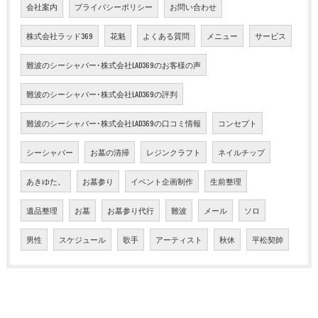
会社案内
プライバシーポリシー
お問い合わせ
株式会社ラッド369
花魁
よくある質問
メニュー
サービス
難波のシーシャバー･株式会社LAD369のお客様の声
難波のシーシャバー･株式会社LAD369の評判
難波のシーシャバー･株式会社LAD369の口コミ情報
コンセプト
シーシャバー
お墓の清掃
レジンクラフト
ネイルチップ
あきゆた。
お墓参り
イベント企画制作
生前整理
遺品整理
お墓
お墓参り代行
難波
メール
ソロ
男性
スケジュール
歌手
アーティスト
秋休
平松契帥