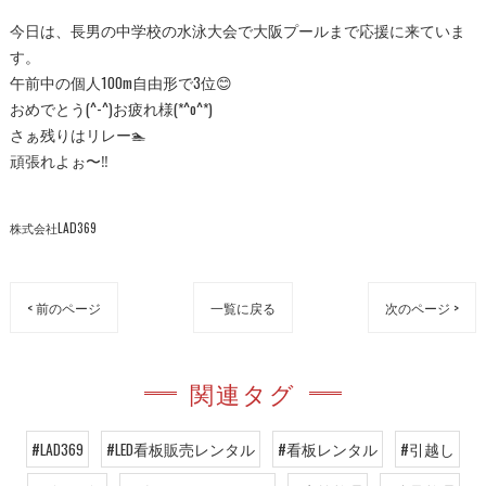
今日は、長男の中学校の水泳大会で大阪プールまで応援に来ていま
す。
午前中の個人100m自由形で3位😊
おめでとう(^-^)お疲れ様(*^o^*)
さぁ残りはリレー🏊
頑張れよぉ〜‼️
株式会社LAD369
< 前のページ
一覧に戻る
次のページ >
関連タグ
#LAD369
#LED看板販売レンタル
#看板レンタル
#引越し