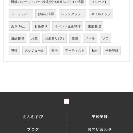
難波のシーシャバー･株式会社LAD369の口コミ情報
コンセプト
シーシャバー
お墓の清掃
レジンクラフト
ネイルチップ
あきゆた。
お墓参り
イベント企画制作
生前整理
遺品整理
お墓
お墓参り代行
難波
メール
ソロ
男性
スケジュール
歌手
アーティスト
秋休
平松契帥
えんむすび
平松契帥
ブログ
お問い合わせ