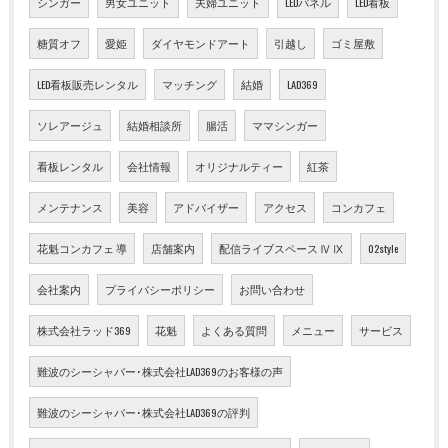
シンガー
男女ユニット
夫婦ユニット
LEDパネル
LED看板
糖質オフ
愛姫
ダイヤモンドアート
引越し
ゴミ屋敷
LED看板販売レンタル
マッチング
結婚
LAD369
ソレアージュ
結婚相談所
腸活
ママシンガー
看板レンタル
会社情報
オリジナルティー
紅茶
メンテナンス
美容
アドバイザー
アクセス
コンカフェ
花魁コンカフェ 導
店舗案内
配信ライブスペース Ⅳ Ⅸ
02style
会社案内
プライバシーポリシー
お問い合わせ
株式会社ラッド369
花魁
よくある質問
メニュー
サービス
難波のシーシャバー･株式会社LAD369のお客様の声
難波のシーシャバー･株式会社LAD369の評判