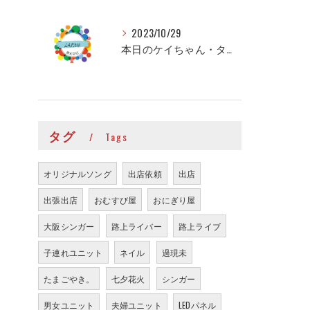
2023/10/29
本日のケイちゃん・タイちゃん
タグ
Tags
オリジナルソング
出店依頼
出店
出張出店
おむすび屋
おにぎり屋
大阪シンガー
路上ライバー
路上ライブ
子連れユニット
ネイル
過現未
たまごやき。
七夕花火
シンガー
男女ユニット
夫婦ユニット
LEDパネル