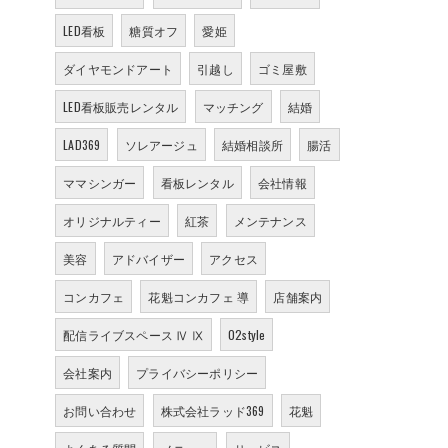
LED看板
糖質オフ
愛姫
ダイヤモンドアート
引越し
ゴミ屋敷
LED看板販売レンタル
マッチング
結婚
LAD369
ソレアージュ
結婚相談所
腸活
ママシンガー
看板レンタル
会社情報
オリジナルティー
紅茶
メンテナンス
美容
アドバイザー
アクセス
コンカフェ
花魁コンカフェ 導
店舗案内
配信ライブスペース Ⅳ Ⅸ
02style
会社案内
プライバシーポリシー
お問い合わせ
株式会社ラッド369
花魁