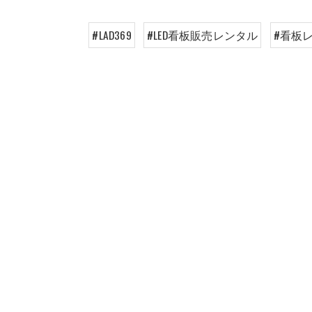
#LAD369
#LED看板販売レンタル
#看板