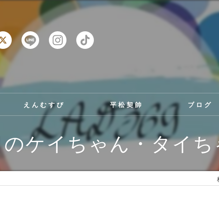
えんむすび
平松契帥
ブログ
日のケイちゃん・タイち