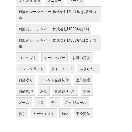
よくある質問
メニュー
サービス
難波のシーシャバー･株式会社LAD369のお客様の
声
難波のシーシャバー･株式会社LAD369の評判
難波のシーシャバー･株式会社LAD369の口コミ情
報
コンセプト
シーシャバー
お墓の清掃
レジンクラフト
ネイルチップ
あきゆた。
お墓参り
イベント企画制作
生前整理
遺品整理
お墓
お墓参り代行
難波
メール
ソロ
男性
スケジュール
歌手
アーティスト
秋休
平松契帥