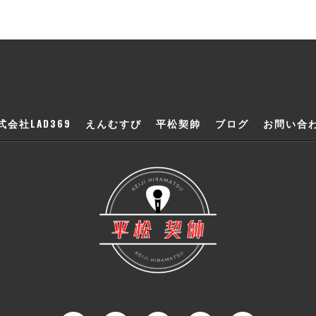
式会社LAD369
えんむすび
平松契帥
ブログ
お問い合