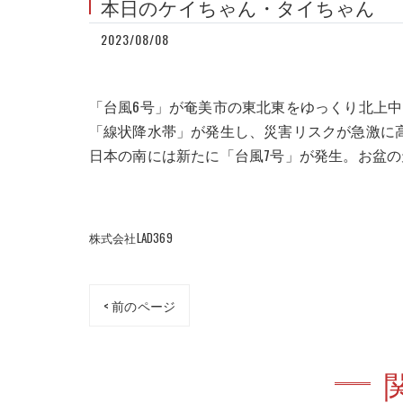
本日のケイちゃん・タイちゃん
2023/08/08
「台風6号」が奄美市の東北東をゆっくり北上
「線状降水帯」が発生し、災害リスクが急激に
日本の南には新たに「台風7号」が発生。お盆の天
株式会社LAD369
< 前のページ