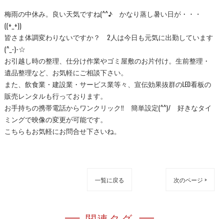
梅雨の中休み。良い天気ですね(^^♪ かなり蒸し暑い日が・・・
((+_+))
皆さま体調変わりないですか？ 2人は今日も元気に出勤しています
(^_-)-☆
お引越し時の整理、仕分け作業やゴミ屋敷のお片付け。生前整理・
遺品整理など、お気軽にご相談下さい。
また、飲食業・建設業・サービス業等々、宣伝効果抜群のLED看板の
販売レンタルも行っております。
お手持ちの携帯電話からワンクリック‼ 簡単設定(^^)/ 好きなタイ
ミングで映像の変更が可能です。
こちらもお気軽にお問合せ下さいね。
一覧に戻る
次のページ >
関連タグ