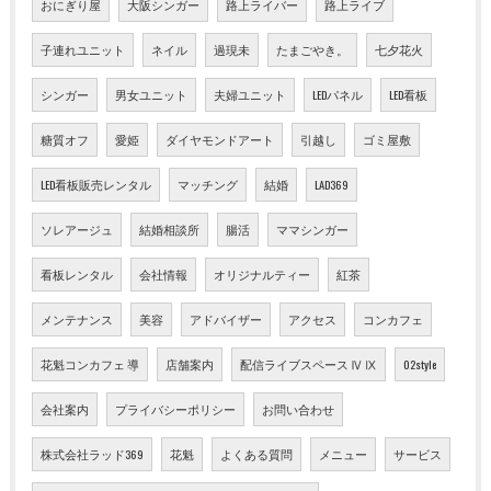
おにぎり屋
大阪シンガー
路上ライバー
路上ライブ
子連れユニット
ネイル
過現未
たまごやき。
七夕花火
シンガー
男女ユニット
夫婦ユニット
LEDパネル
LED看板
糖質オフ
愛姫
ダイヤモンドアート
引越し
ゴミ屋敷
LED看板販売レンタル
マッチング
結婚
LAD369
ソレアージュ
結婚相談所
腸活
ママシンガー
看板レンタル
会社情報
オリジナルティー
紅茶
メンテナンス
美容
アドバイザー
アクセス
コンカフェ
花魁コンカフェ 導
店舗案内
配信ライブスペース Ⅳ Ⅸ
02style
会社案内
プライバシーポリシー
お問い合わせ
株式会社ラッド369
花魁
よくある質問
メニュー
サービス