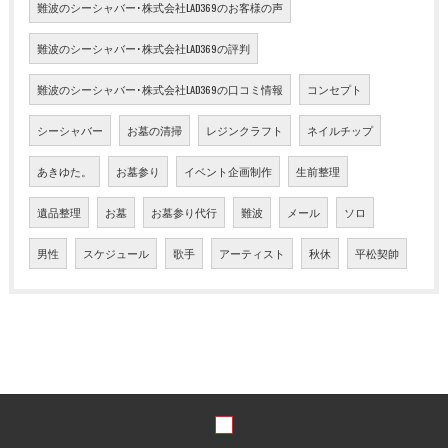
難波のシーシャバー･株式会社LAD369のお客様の声
難波のシーシャバー･株式会社LAD369の評判
難波のシーシャバー･株式会社LAD369の口コミ情報
コンセプト
シーシャバー
お墓の清掃
レジンクラフト
ネイルチップ
あきゆた。
お墓参り
イベント企画制作
生前整理
遺品整理
お墓
お墓参り代行
難波
メール
ソロ
男性
スケジュール
歌手
アーティスト
秋休
平松契帥